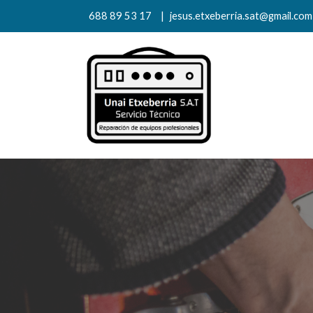
688 89 53 17
|
jesus.etxeberria.sat@gmail.com