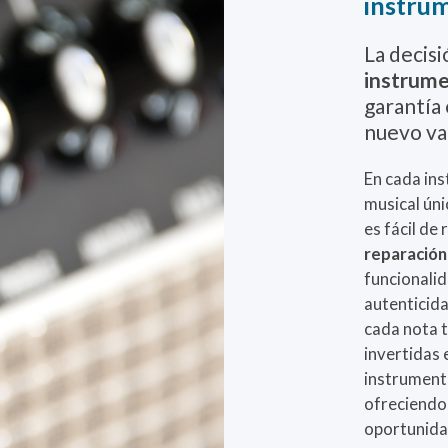
instru
La decis
instrume
garantía 
nuevo va 
En cada ins
musical úni
es fácil de
reparación
funcionalid
autenticid
cada nota t
invertidas 
instrument
ofreciendo 
oportunida