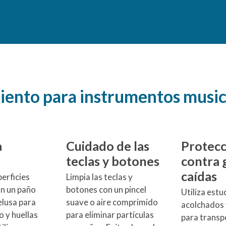
ento para instrumentos musica
a
Cuidado de las
Protecc
teclas y botones
contra 
caídas
perficies
Limpia las teclas y
on un paño
botones con un pincel
Utiliza estu
elusa para
suave o aire comprimido
acolchados 
o y huellas
para eliminar partículas
para transp