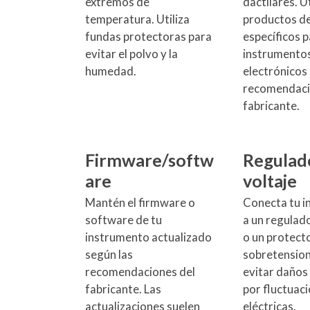
extremos de
dactilares. Ut
temperatura. Utiliza
productos de
fundas protectoras para
específicos 
evitar el polvo y la
instrumento
humedad.
electrónicos
recomendaci
fabricante.
Firmware/softw
Regulad
are
voltaje
Mantén el firmware o
Conecta tu 
software de tu
a un regulado
instrumento actualizado
o un protect
según las
sobretension
recomendaciones del
evitar daños
fabricante. Las
por fluctuac
actualizaciones suelen
eléctricas.