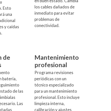
en buen estado. Cambia
u
los cables dañados de
. Esto
inmediato para evitar
ará una
problemas de
adicional
conectividad.
es y caídas
s.
n de
Mantenimiento
s
profesional
umento
Programa revisiones
n batería,
periódicas con un
seguimiento
técnico especializado
estado de las
para un mantenimiento
cámbialas
profesional. Esto incluye
ecesario. Las
limpieza interna,
otadas
calibración y ajustes