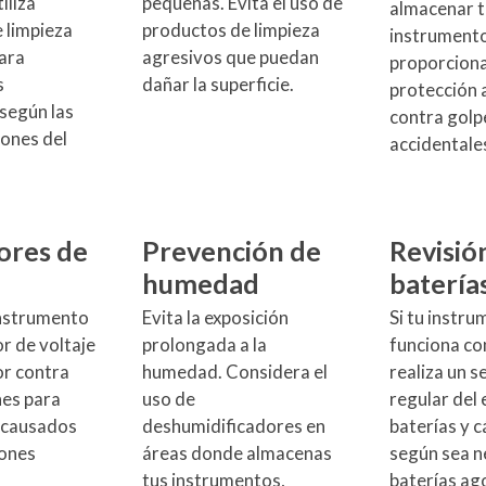
iliza
pequeñas. Evita el uso de
almacenar t
 limpieza
productos de limpieza
instrumento
para
agresivos que puedan
proporcion
s
dañar la superficie.
protección 
 según las
contra golp
ones del
accidentale
ores de
Prevención de
Revisió
humedad
batería
instrumento
Evita la exposición
Si tu instr
r de voltaje
prolongada a la
funciona co
or contra
humedad. Considera el
realiza un 
es para
uso de
regular del 
 causados
deshumidificadores en
baterías y 
iones
áreas donde almacenas
según sea n
tus instrumentos,
baterías ag