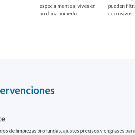
especialmente si vives en
pueden filtr
un clima húmedo.
corrosivos.
tervenciones
te
os de limpiezas profundas, ajustes precisos y engrases par