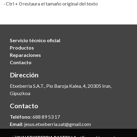
· Ctrl + 0 restaura el tamaño original del texto
Servicio técnico oficial
Productos
Reparaciones
Contacto
Dirección
Etxeberria S.A.T., Pio Baroja Kalea, 4, 20305 Irun,
Gipuzkoa
Contacto
Teléfono:
688 89 53 17
Email:
jesus.etxeberria.sat@gmail.com